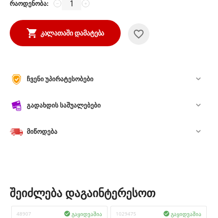
რაოდენობა:
−
+
ᲙᲐᲚᲐᲗᲐᲨᲘ ᲓᲐᲛᲐᲢᲔᲑᲐ
ჩვენი უპირატესობები
გადახდის საშუალებები
მიწოდება
შეიძლება დაგაინტერესოთ
გაყიდვაშია
გაყიდვაშია
48907

1029475
