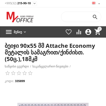
+995(32)
215-90-10


0





ᲛᲔᲜᲘᲣ

ბეიჯი 90х55 მმ Attache Economy
მეტალის სამაგრით/ქინძისთ.
(50ც.),18მკმ
საწყისი გვერდი
/
საკანცელარიო ნივთები
/
სადემონსტრაციო მოწყობილობა
/
ბეიჯები
/
კოდი:
335899