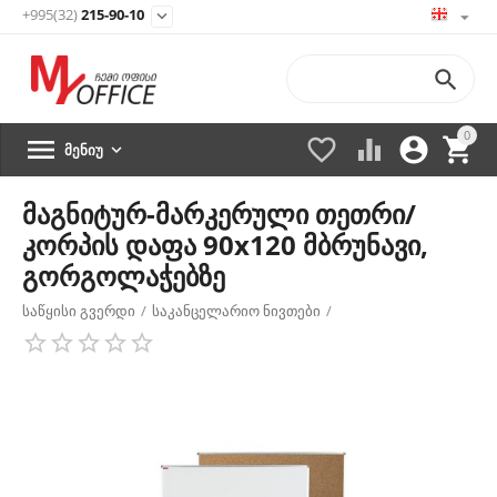
+995(32)
215-90-10


0





ᲛᲔᲜᲘᲣ

მაგნიტურ-მარკერული თეთრი/
კორპის დაფა 90х120 მბრუნავი,
გორგოლაჭებზე
საწყისი გვერდი
/
საკანცელარიო ნივთები
/
სადემონსტრაციო მოწყობილობა
/
მაგნიტურ-მარკერული დაფები
/